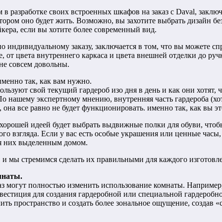
в разработке своих встроенных шкафов на заказ с Daval, заключ
тором оно будет жить. Возможно, вы захотите выбрать дизайн без
кера, если вы хотите более современный вид.
о индивидуальному заказу, заключается в том, что вы можете спр
 от цвета внутреннего каркаса и цвета внешней отделки до ручки
не совсем довольны.
енно так, как вам нужно.
ользуют свой текущий гардероб изо дня в день и как они хотят,
о нашему экспертному мнению, внутренняя часть гардероба (хотя
, она все равно не будет функционировать. именно так, как вы эт
 хорошей идеей будет выбрать выдвижные полки для обуви, чтоб
ого взгляда. Если у вас есть особые украшения или ценные час
ля них выделенным домом.
и мы стремимся сделать их правильными для каждого изготовле
мнаты.
з могут полностью изменить использование комнаты. Например, 
вестиция для создания гардеробной или специальной гардеробно
ить пространство и создать более зональное ощущение, создав «с