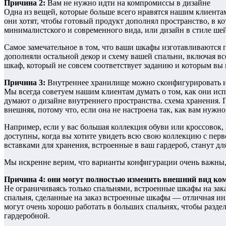
Причина 2:
Вам не нужно идти на компромиссы в дизайне
Одна из вещей, которые больше всего нравятся нашим клиентам 
они хотят, чтобы готовый продукт дополнял пространство, в ко
минималистского и современного вида, или дизайн в стиле шей
Самое замечательное в том, что ваши шкафы изготавливаются п
дополняли остальной декор и схему вашей спальни, включая все,
шкаф, который не совсем соответствует заданию и которым вы 
Причина 3:
Внутреннее хранилище можно сконфигурировать им
Мы всегда советуем нашим клиентам думать о том, как они исп
думают о дизайне внутреннего пространства. схема хранения. П
внешняя, потому что, если она не настроена так, как вам нужно
Например, если у вас большая коллекция обуви или кроссовок,
доступны, когда вы хотите увидеть всю свою коллекцию с перв
вставками для хранения, встроенные в ваш гардероб, станут д
Мы искренне верим, что варианты конфигурации очень важны, 
Причина 4: они могут полностью изменить внешний вид ко
Не ограничиваясь только спальнями, встроенные шкафы на зака
спальня, сделанные на заказ встроенные шкафы — отличная ин
могут очень хорошо работать в больших спальнях, чтобы раздел
гардеробной.