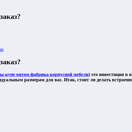
заказ?
ии
заказ?
-купе оптом фабрика корпусной мебели
) это инвестиция в 
идуальным размерам для вас. Итак, стоит ли делать встроен