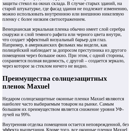
защиты стекол на окнах склада. В случае старых зданий, на
старой штукатурке, где фасад здания не подлежит изменению,
можно использовать внутреннюю или внешнюю никелевую
пленку с более низким светоотражением.
Венецианская зеркальная пленка обычно имеет слой серебра
снаружи и слой темного рафита или черного цвета внутри,
что создает эффектный визуальный барьер для глаз.
Например, в американских фильмах мы видели, как
полицейский наблюдает за допросом преступника из другого
помещения через большое окно. При этом, с одной стороны,
сохраняется полная видимость, с другой – создается зеркало,
через которое за стеклом ничего не видно.
Преимущества солнцезащитных
пленок Maxuel
Недаром солнцезащитные оконные пленки Maxuel являются
наиболее часто выбираемым товаром на рынке. Самым
большим их преимуществом является снижение уровня УФ-
лучей на 99%.
Внутренняя отделка помещения остается неповрежденной, без
эффекта выцветания. Кроме того, все оконные пленки Maxuel