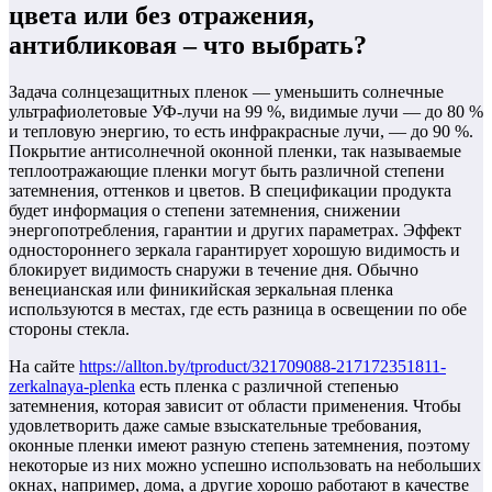
цвета или без отражения,
антибликовая – что выбрать?
Задача солнцезащитных пленок — уменьшить солнечные
ультрафиолетовые УФ-лучи на 99 %, видимые лучи — до 80 %
и тепловую энергию, то есть инфракрасные лучи, — до 90 %.
Покрытие антисолнечной оконной пленки, так называемые
теплоотражающие пленки могут быть различной степени
затемнения, оттенков и цветов. В спецификации продукта
будет информация о степени затемнения, снижении
энергопотребления, гарантии и других параметрах. Эффект
одностороннего зеркала гарантирует хорошую видимость и
блокирует видимость снаружи в течение дня. Обычно
венецианская или финикийская зеркальная пленка
используются в местах, где есть разница в освещении по обе
стороны стекла.
На сайте
https://allton.by/tproduct/321709088-217172351811-
zerkalnaya-plenka
есть пленка с различной степенью
затемнения, которая зависит от области применения. Чтобы
удовлетворить даже самые взыскательные требования,
оконные пленки имеют разную степень затемнения, поэтому
некоторые из них можно успешно использовать на небольших
окнах, например, дома, а другие хорошо работают в качестве