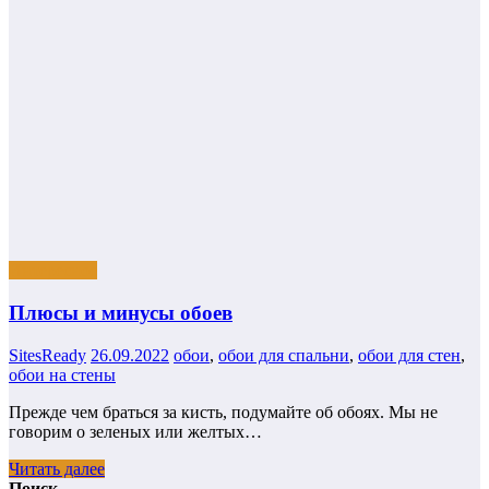
Интересное
Плюсы и минусы обоев
SitesReady
26.09.2022
обои
,
обои для спальни
,
обои для стен
,
обои на стены
Прежде чем браться за кисть, подумайте об обоях. Мы не
говорим о зеленых или желтых…
Читать далее
Поиск