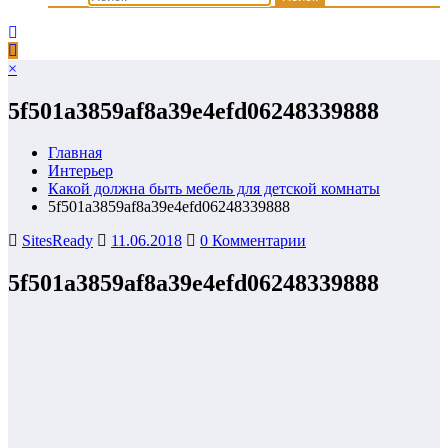
×
5f501a3859af8a39e4efd06248339888
Главная
Интерьер
Какой должна быть мебель для детской комнаты
5f501a3859af8a39e4efd06248339888
SitesReady
11.06.2018
0 Комментарии
5f501a3859af8a39e4efd06248339888