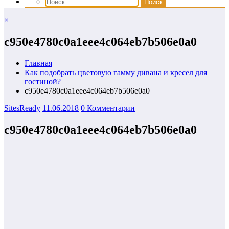
×
c950e4780c0a1eee4c064eb7b506e0a0
Главная
Как подобрать цветовую гамму дивана и кресел для
гостиной?
c950e4780c0a1eee4c064eb7b506e0a0
SitesReady
11.06.2018
0 Комментарии
c950e4780c0a1eee4c064eb7b506e0a0