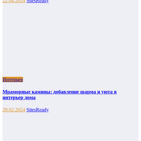
22.04.2024
SitesReady
Интерьер
Мраморные камины: добавление шарма и уюта в
интерьер дома
28.02.2024
SitesReady