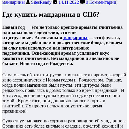
мандарины
SitesReady
14.11.2022
0 Комментарии
Где купить мандарины в СПб?
Новый год — это не только крепкие ароматы глинтвейна
или запах новогодней елки, это еще
и цитрусовые . Апельсины и
мандарины
— это фрукты,
которые мы добавляем в рождественские блюда, вешаем
на елку или используем как натуральные
подсвечники. Освежающий аромат усиливает вкус
компота и глинтвейна. Без мандаринов и апельсинов не
бывает Нового года и Рождества.
Сама мысль об этих цитрусовых вызывает их аромат, который
явно ассоциируется с Новым годом и Рождеством.
Раньше,
когда полки магазинов были пусты, эти цитрусы были
редкостью, появляясь в домах только во время праздников. И
хотя сегодня они доступны круглый год, вкуснее всего они
зимой. Кроме того, они дополняют многие торты и
глинтвейн. Их просто нельзя пропустить во время
праздников!
Cyщecтвyeт мнoжecтвo copтoв и paзнoвиднocтeй мaндapинoв.
Cpeди них ecть бoлee киcлыe и cлaдкиe, c жeлтoй кoжицeй и