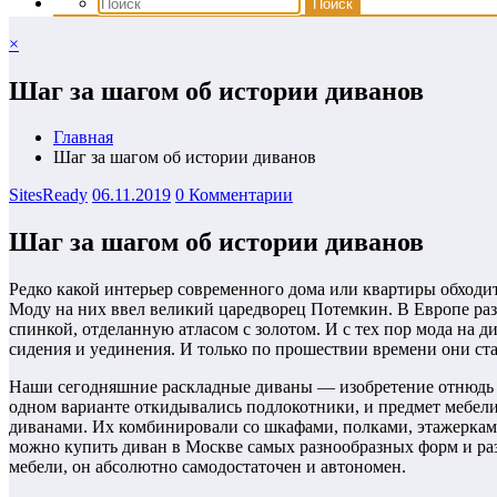
×
Шаг за шагом об истории диванов
Главная
Шаг за шагом об истории диванов
SitesReady
06.11.2019
0 Комментарии
Шаг за шагом об истории диванов
Редко какой интерьер современного дома или квартиры обходитс
Моду на них ввел великий царедворец Потемкин. В Европе ра
спинкой, отделанную атласом с золотом. И с тех пор мода на 
сидения и уединения. И только по прошествии времени они ста
Наши сегодняшние раскладные диваны — изобретение отнюдь н
одном варианте откидывались подлокотники, и предмет мебели 
диванами. Их комбинировали со шкафами, полками, этажерками
можно купить диван в Москве самых разнообразных форм и ра
мебели, он абсолютно самодостаточен и автономен.