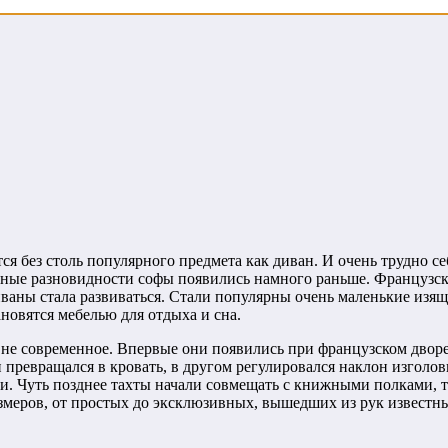
я без столь популярного предмета как диван. И очень трудно себ
зные разновидности софы появились
намного раньше. Французск
диваны стала развиваться. Стали популярны очень маленькие изя
новятся мебелью для отдыха и сна.
е современное. Впервые они появились при французском дворе.
превращался в кровать, в другом регулировался наклон изголов
. Чуть позднее тахты начали совмещать с книжными полками, т
змеров, от простых до эксклюзивных, вышедших из рук известн