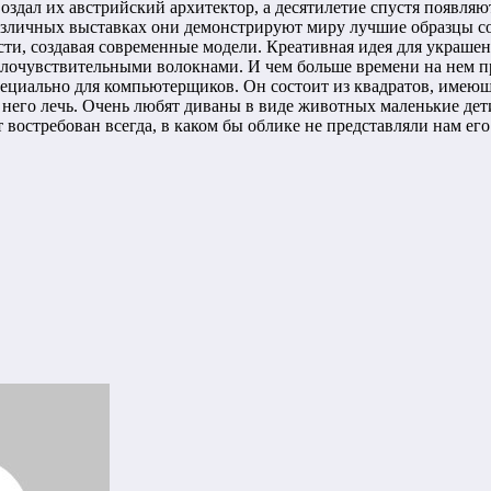
оздал их австрийский архитектор, а десятилетие спустя появля
азличных выставках они демонстрируют миру лучшие образцы со
сти, создавая современные модели. Креативная идея для украше
лочувствительными волокнами. И чем больше времени на нем про
циально для компьютерщиков. Он состоит из квадратов, имеющ
а него лечь. Очень любят диваны в виде животных маленькие дет
 востребован всегда, в каком бы облике не представляли нам ег