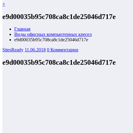
×
e9d00035b95c708ca8c1de25046d717e
Главная
Виды офисных компьютерных кресел
e9d00035b95c708ca8c1de25046d717e
SitesReady
11.06.2018
0 Комментарии
e9d00035b95c708ca8c1de25046d717e