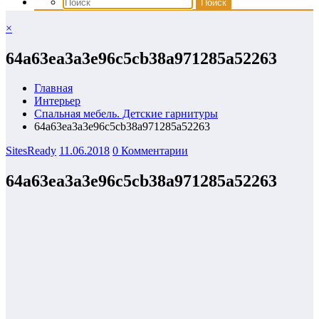
×
64a63ea3a3e96c5cb38a971285a52263
Главная
Интерьер
Спальная мебель. Детские гарнитуры
64a63ea3a3e96c5cb38a971285a52263
SitesReady
11.06.2018
0 Комментарии
64a63ea3a3e96c5cb38a971285a52263