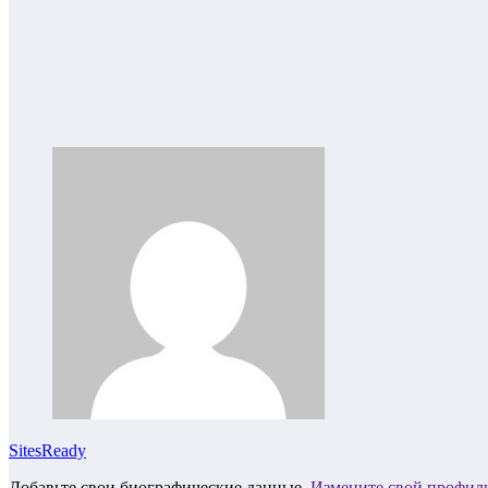
SitesReady
Добавьте свои биографические данные.
Измените свой профил