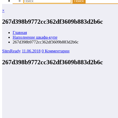
×
267d398b9772cc362df3609b883d2b6c
Главная
Наполнение шкафа-купе
267d398b9772cc362df3609b883d2b6c
SitesReady
11.06.2018
0 Комментарии
267d398b9772cc362df3609b883d2b6c