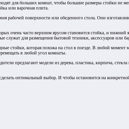
одят для больших комнат, чтобы большие размеры стойки не меш
йка или варочная плита.
ия рабочей поверхности или обеденного стола. Они изготавлива
орых очень часто верхним ярусом становится стойка, и нижний 
рые служат для размещения бытовой техники, аксессуаров или б
ные стойки, которая похожа на стол в поезде. В любой момент м
еремещать в любой угол комнаты.
ители предлагают модели из дерева, пластика, кирпича, стекла и
сделать оптимальный выбор. И чтобы остановится на конкретной