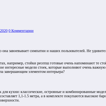
.2020
0 Комментарии
но она завоевывает симпатии и наших пользователей. Не удивите
тах, например, стойки ресепш готовые очень напоминают те стой
гие интересные модели стоек, которые выполняют очень важную 
тала завершающим элементом интерьера?
к для кухни: классические, островные и комбинированные моде
оставляет 1,1-1.5 метра, а в комплекте покупаются высокие бар
поверхности.